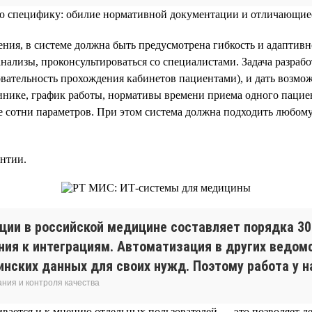
вою специфику: обилие нормативной документации и отличающиес
ния, в системе должна быть предусмотрена гибкость и адаптив
нализы, проконсультироваться со специалистами. Задача разраб
тельность прохождения кабинетов пациентами), и дать возможн
инике, график работы, нормативы времени приема одного пацие
ще сотни параметров. При этом система должна подходить любо
антии.
ии в российской медицине составляет порядка 30% 
ния к интеграциям. Автоматизация в других ведо
инских данных для своих нужд. Поэтому работа у на
ния и контроля качества
ивается и к мнению отдельных пользователей — это позволяет 