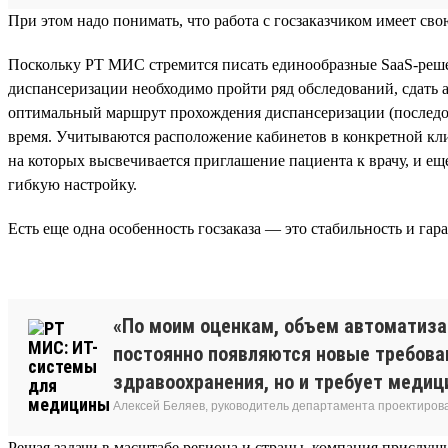
При этом надо понимать, что работа с госзаказчиком имеет с
Поскольку РТ МИС стремится писать единообразные SaaS-реше
диспансеризации необходимо пройти ряд обследований, сдать а
оптимальный маршрут прохождения диспансеризации (последова
время. Учитываются расположение кабинетов в конкретной кл
на которых высвечивается приглашение пациента к врачу, и е
гибкую настройку.
Есть еще одна особенность госзаказа — это стабильность и гар
«По моим оценкам, объем автоматизац
постоянно появляются новые требова
здравоохранения, но и требует медиц
Алексей Беляев, руководитель департамента проектирова
Решая задачи в масштабе региона и страны, компания прислуш