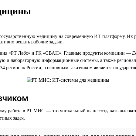
дицины
государственную медицину на современную ИТ-платформу. Их р
тивно решать рабочие задачи.
ния «РТ Лабс» и ГК «СВАН». Главные продукты компании —
Е
ую и лабораторную информационные системы, а также региона
4 регионах России, а основным заказчиком является государств
зчиком
ому работа в РТ МИС — это уникальный шанс создавать высоко
ртных задач.
она или страны, нужно думать на два шага вперед