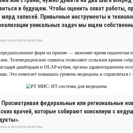
явиться в будущем. Чтобы оценить охват работы, пр
 1 млрд записей. Привычные инструменты и техноло
 реализации уникальных задач мы ищем собственн
ния и контроля качества
 предзаполнение форм на приеме — экономят время пациентам и
зни. Телемедицинские сервисы позволяют сельским врачам соб
лагодаря дашбордам и OLAP-кубам, органы здравоохранения пол
щи. Это помогает повышать уровень медицины и справляться с
. Просматривая федеральные или региональные нов
ельских врачей, которые собирают консилиум с вед
дукты».
ния и контроля качества