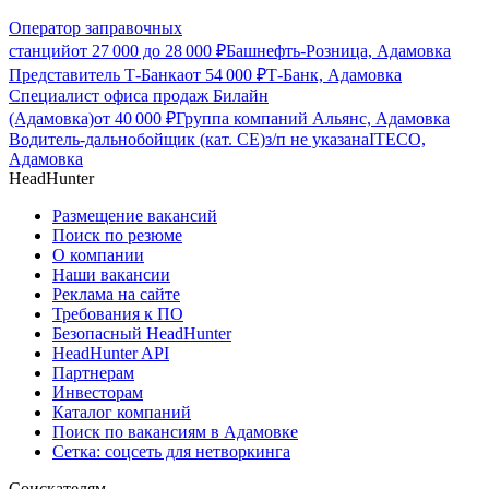
Оператор заправочных
станций
от
27 000
до
28 000
₽
Башнефть-Розница, Адамовка
Представитель Т-Банка
от
54 000
₽
Т-Банк, Адамовка
Специалист офиса продаж Билайн
(Адамовка)
от
40 000
₽
Группа компаний Альянс, Адамовка
Водитель-дальнобойщик (кат. CE)
з/п не указана
ITECO,
Адамовка
HeadHunter
Размещение вакансий
Поиск по резюме
О компании
Наши вакансии
Реклама на сайте
Требования к ПО
Безопасный HeadHunter
HeadHunter API
Партнерам
Инвесторам
Каталог компаний
Поиск по вакансиям в Адамовке
Сетка: соцсеть для нетворкинга
Соискателям