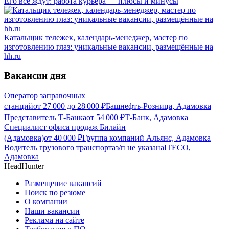
Его все ждут: работа курьера — плюсы и минусы
Катальщик тележек, календарь-менеджер, мастер по
изготовлению глаз: уникальные вакансии, размещённые на
hh.ru
Вакансии дня
Оператор заправочных
станций
от
27 000
до
28 000
₽
Башнефть-Розница, Адамовка
Представитель Т-Банка
от
54 000
₽
Т-Банк, Адамовка
Специалист офиса продаж Билайн
(Адамовка)
от
40 000
₽
Группа компаний Альянс, Адамовка
Водитель грузового транспорта
з/п не указана
ITECO,
Адамовка
HeadHunter
Размещение вакансий
Поиск по резюме
О компании
Наши вакансии
Реклама на сайте