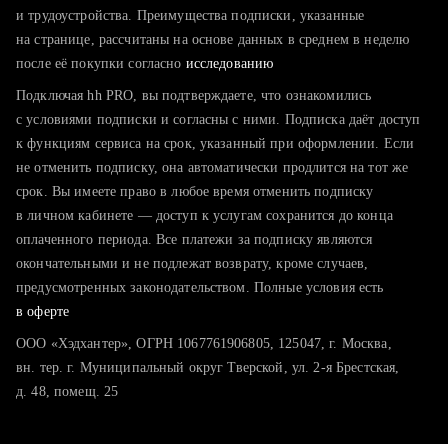
тратите много времени на поиск и вручную поднимаете
и трудоустройства. Преимущества подписки, указанные
резюме
на странице, рассчитаны на основе данных в среднем в неделю
после её покупки согласно
хотите сравнить себя с конкурентами и оценить шансы
исследованию
Подключая hh PRO, вы подтверждаете, что ознакомились
с условиями подписки и согласны с ними. Подписка даёт доступ
к функциям сервиса на срок, указанный при оформлении. Если
не отменить подписку, она автоматически продлится на тот же
срок. Вы имеете право в любое время отменить подписку
в личном кабинете — доступ к услугам сохранится до конца
оплаченного периода. Все платежи за подписку являются
окончательными и не подлежат возврату, кроме случаев,
предусмотренных законодательством. Полные условия есть
в оферте
ООО «Хэдхантер», ОГРН 1067761906805, 125047, г. Москва,
вн. тер. г. Муниципальный округ Тверской, ул. 2-я Брестская,
д. 48, помещ. 25